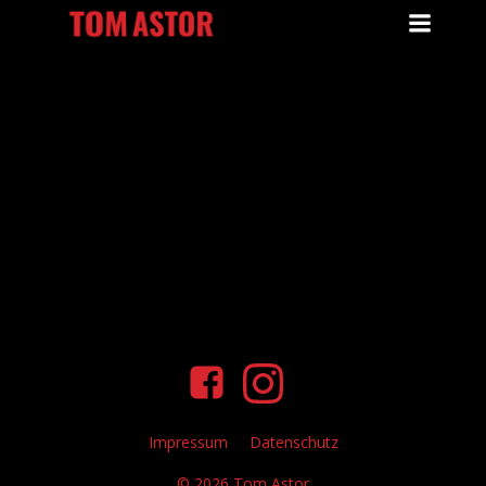
Zum
Inhalt
springen
No posts found
Impressum
Datenschutz
© 2026 Tom Astor