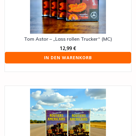
Tom Astor – „Lass rollen Trucker“ (MC)
12,99
€
IN DEN WARENKORB
Dieses
Produkt
weist
mehrere
Varianten
auf.
Die
Optionen
können
auf