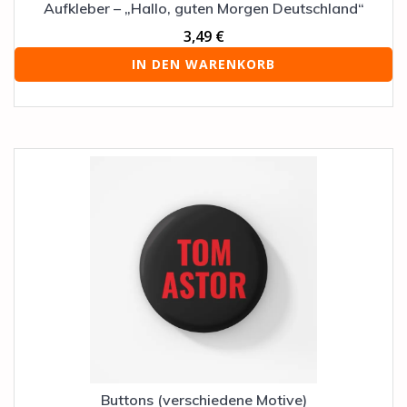
Aufkleber – „Hallo, guten Morgen Deutschland“
3,49
€
IN DEN WARENKORB
Dieses
Produkt
weist
mehrere
Varianten
auf.
Die
Optionen
können
auf
der
Produktseite
gewählt
werden
Buttons (verschiedene Motive)