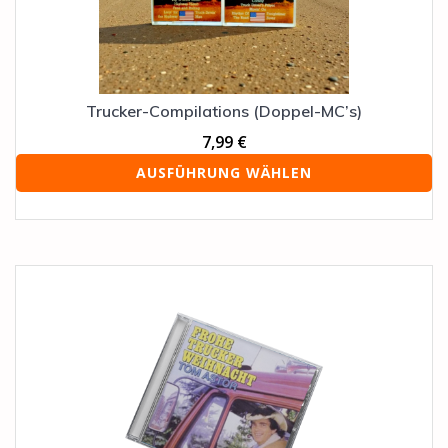
der
Produktseite
gewählt
werden
Trucker-Compilations (Doppel-MC’s)
7,99
€
AUSFÜHRUNG WÄHLEN