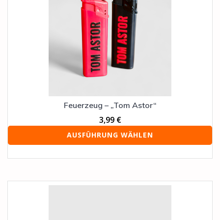
Varianten
auf.
Die
Optionen
können
auf
der
Produktseite
gewählt
werden
Feuerzeug – „Tom Astor“
3,99
€
AUSFÜHRUNG WÄHLEN