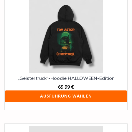
Produkt
weist
mehrere
Varianten
auf.
Die
Optionen
können
auf
der
Produktseite
gewählt
werden
„Geistertruck“-Hoodie HALLOWEEN-Edition
69,99
€
AUSFÜHRUNG WÄHLEN
Dieses
Produkt