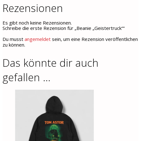
Rezensionen
Es gibt noch keine Rezensionen.
Schreibe die erste Rezension für „Beanie „Geistertruck““
Du musst
angemeldet
sein, um eine Rezension veröffentlichen
zu können.
Das könnte dir auch
gefallen …
Dieses
Produkt
weist
mehrere
Varianten
auf.
Die
Optionen
können