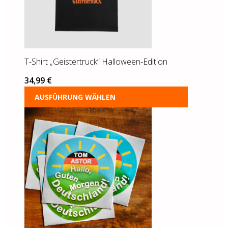
auf
der
Produktseite
gewählt
werden
T-Shirt „Geistertruck“ Halloween-Edition
34,99
€
AUSFÜHRUNG WÄHLEN