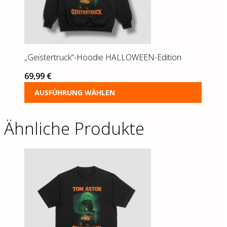
auf
der
Produktseite
gewählt
werden
„Geistertruck“-Hoodie HALLOWEEN-Edition
69,99
€
AUSFÜHRUNG WÄHLEN
Ähnliche Produkte
Dieses
Produkt
weist
mehrere
Varianten
auf.
Die
Optionen
können