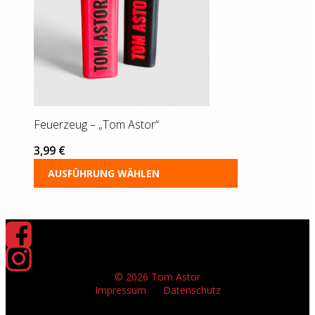
Die
Optionen
können
auf
der
Produktseite
gewählt
werden
Feuerzeug – „Tom Astor“
3,99
€
AUSFÜHRUNG WÄHLEN
© 2026 Tom Astor
Impressum
Datenschutz