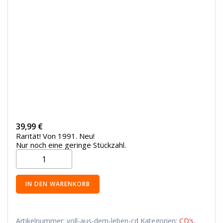
39,99
€
Rarität! Von 1991. Neu!
Nur noch eine geringe Stückzahl.
CD
-
"Tom
Astor-
IN DEN WARENKORB
Voll
aus
dem
Leben"
Artikelnummer:
voll-aus-dem-leben-cd
Kategorien:
CD‘s
,