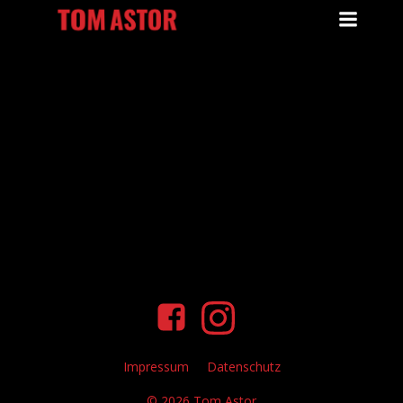
Zum
Inhalt
springen
No posts found
Impressum
Datenschutz
© 2026 Tom Astor