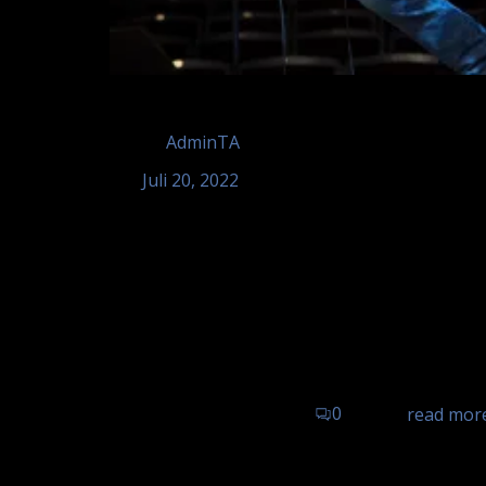
by
AdminTA
Juli 20, 2022
Tom Astor – Airfieldtruckfest F
Zweibrücken
Tom Astor Zweibrücken Glughafengeländ
0
read mor