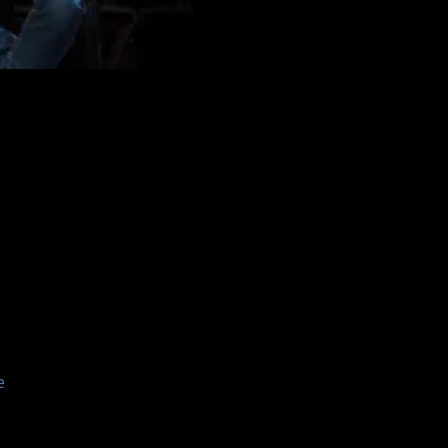
lughafengelände,
e
e