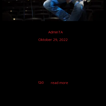
by
AdminTA
Oktober 29, 2022
Tom Astor – Hexoween-Markt Open Air-
Bühne im Kurpark Thale
Tom Astor Thale
0
read more