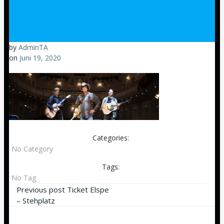
by
AdminTA
on
Juni 19, 2020
Categories:
No Category
Tags:
No Tag
Beitragsnavigation
Previous post
Ticket Elspe
– Stehplatz