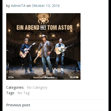
by
AdminTA
on
Oktober 13, 2016
Categories:
No Category
Tags:
No Tag
Beitragsnavigation
Previous post