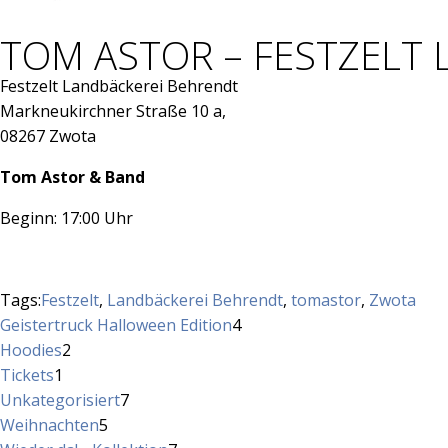
TOM ASTOR – FESTZELT
Festzelt Landbäckerei Behrendt
Markneukirchner Straße 10 a,
08267 Zwota
Tom Astor & Band
Beginn: 17:00 Uhr
Tags:
Festzelt
,
Landbäckerei Behrendt
,
tomastor
,
Zwota
4
Geistertruck Halloween Edition
4
2
Produkte
Hoodies
2
1
Produkte
Tickets
1
Produkt
7
Unkategorisiert
7
5
Produkte
Weihnachten
5