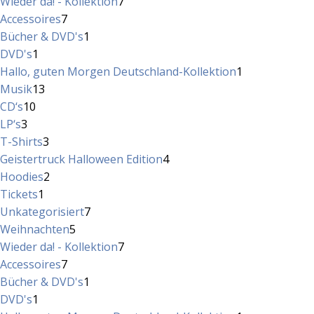
Produkte
7
Wieder da! - Kollektion
7
7
Produkte
Accessoires
7
Produkte
1
Bücher & DVD's
1
1
Produkt
DVD's
1
Produkt
1
Hallo, guten Morgen Deutschland-Kollektion
1
13
Produkt
Musik
13
10
Produkte
CD‘s
10
3
Produkte
LP‘s
3
Produkte
3
T-Shirts
3
Produkte
4
Geistertruck Halloween Edition
4
2
Produkte
Hoodies
2
1
Produkte
Tickets
1
Produkt
7
Unkategorisiert
7
5
Produkte
Weihnachten
5
Produkte
7
Wieder da! - Kollektion
7
7
Produkte
Accessoires
7
Produkte
1
Bücher & DVD's
1
1
Produkt
DVD's
1