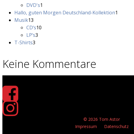
1
Produkt
DVD's
1
Produkt
1
Hallo, guten Morgen Deutschland-Kollektion
1
13
Produk
Musik
13
Produkte
10
CD‘s
10
3
Produkte
LP‘s
3
3
Produkte
T-Shirts
3
Produkte
Keine Kommentare
© 2026 Tom Astor
Impressum
Datenschutz