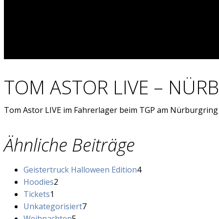
TOM ASTOR LIVE – NÜR
Tom Astor LIVE im Fahrerlager beim TGP am Nürburgring
Ähnliche Beiträge
4
Geistertruck Halloween Edition
4
2
Produkte
Hoodies
2
1
Produkte
Tickets
1
Produkt
7
Unkategorisiert
7
5
Produkte
Weihnachten
5