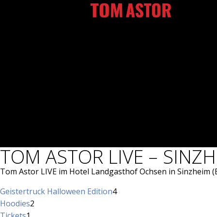
Zum
Inhalt
springen
TOM ASTOR LIVE – SINZ
Tom Astor LIVE im Hotel Landgasthof Ochsen in Sinzheim 
4
Geistertruck Halloween Edition
4
2
Produkte
Hoodies
2
1
Produkte
Tickets
1