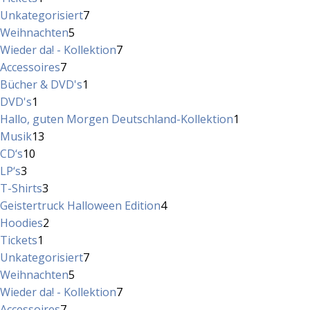
Produkt
7
Unkategorisiert
7
5
Produkte
Weihnachten
5
Produkte
7
Wieder da! - Kollektion
7
7
Produkte
Accessoires
7
Produkte
1
Bücher & DVD's
1
1
Produkt
DVD's
1
Produkt
1
Hallo, guten Morgen Deutschland-Kollektion
1
13
Produkt
Musik
13
10
Produkte
CD‘s
10
3
Produkte
LP‘s
3
Produkte
3
T-Shirts
3
Produkte
4
Geistertruck Halloween Edition
4
2
Produkte
Hoodies
2
1
Produkte
Tickets
1
Produkt
7
Unkategorisiert
7
5
Produkte
Weihnachten
5
Produkte
7
Wieder da! - Kollektion
7
7
Produkte
Accessoires
7