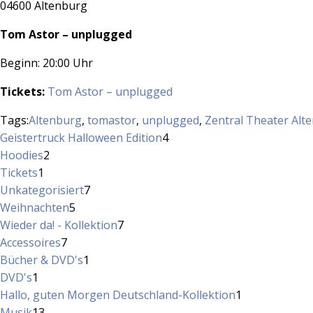
04600 Altenburg
Tom Astor – unplugged
Beginn: 20:00 Uhr
Tickets:
Tom Astor – unplugged
Tags:
Altenburg
,
tomastor
,
unplugged
,
Zentral Theater Alt
4
Geistertruck Halloween Edition
4
2
Produkte
Hoodies
2
1
Produkte
Tickets
1
Produkt
7
Unkategorisiert
7
5
Produkte
Weihnachten
5
Produkte
7
Wieder da! - Kollektion
7
7
Produkte
Accessoires
7
Produkte
1
Bücher & DVD's
1
1
Produkt
DVD's
1
Produkt
1
Hallo, guten Morgen Deutschland-Kollektion
1
13
Produkt
Musik
13