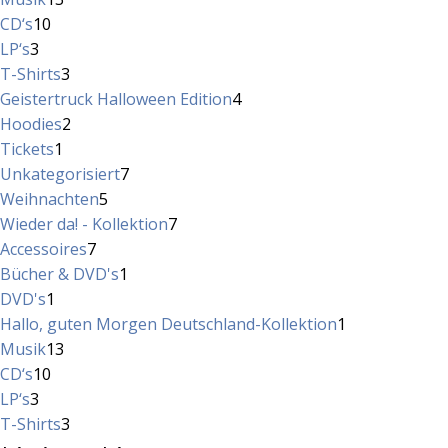
10
Produkte
CD‘s
10
3
Produkte
LP‘s
3
Produkte
3
T-Shirts
3
Produkte
4
Geistertruck Halloween Edition
4
2
Produkte
Hoodies
2
1
Produkte
Tickets
1
Produkt
7
Unkategorisiert
7
5
Produkte
Weihnachten
5
Produkte
7
Wieder da! - Kollektion
7
7
Produkte
Accessoires
7
Produkte
1
Bücher & DVD's
1
1
Produkt
DVD's
1
Produkt
1
Hallo, guten Morgen Deutschland-Kollektion
1
13
Produkt
Musik
13
10
Produkte
CD‘s
10
3
Produkte
LP‘s
3
Produkte
3
T-Shirts
3