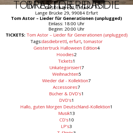
TOM ASTOR – DASDIE BRETTL, ERFURT
DASDIE Brettl, Erfurt
Lange Brücke 29, 99084 Erfurt
Tom Astor – Lieder für Generationen (unplugged)
Einlass: 18:00 Uhr
Beginn: 20:00 Uhr
TICKETS:
Tom Astor – Lieder für Generationen (unplugged)
Tags:
dasdiebrettl
,
erfurt
,
tomastor
4
Geistertruck Halloween Edition
4
Produkte
2
Hoodies
2
Produkte
1
Tickets
1
Produkt
7
Unkategorisiert
7
Produkte
5
Weihnachten
5
Produkte
7
Wieder da! - Kollektion
7
Produkte
7
Accessoires
7
Produkte
1
Bücher & DVD's
1
Produkt
1
DVD's
1
Produkt
1
Hallo, guten Morgen Deutschland-Kollektion
1
Produkt
13
Musik
13
Produkte
10
CD‘s
10
Produkte
3
LP‘s
3
Produkte
3
T-Shirts
3