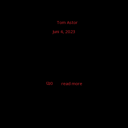
by
Tom Astor
Juni 4, 2023
Tom Astor – Stadthalle Stadtallendorf,
Stadtallendorf
Tom Astor - Unplugged, Stadtallendorf
0
read more