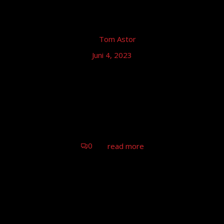
by
Tom Astor
Juni 4, 2023
Tom Astor – Stadthalle Stadtallendorf,
Stadtallendorf
Tom Astor - Unplugged, Stadtallendorf
0
read more