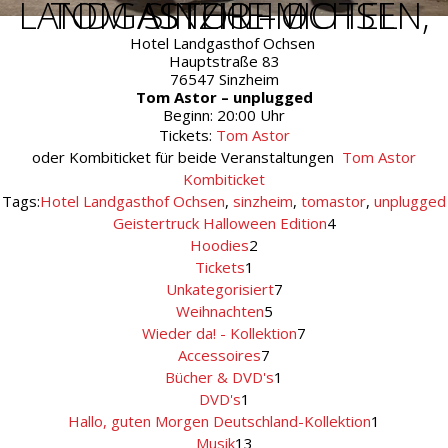
TOM ASTOR – HOTEL LANDGASTHOF OCHSEN, SINZHEIM
Hotel Landgasthof Ochsen
Hauptstraße 83
76547 Sinzheim
Tom Astor – unplugged
Beginn: 20:00 Uhr
Tickets:
Tom Astor
oder Kombiticket für beide Veranstaltungen
Tom Astor
Kombiticket
Tags:
Hotel Landgasthof Ochsen
,
sinzheim
,
tomastor
,
unplugged
4
Geistertruck Halloween Edition
4
Produkte
2
Hoodies
2
Produkte
1
Tickets
1
Produkt
7
Unkategorisiert
7
Produkte
5
Weihnachten
5
Produkte
7
Wieder da! - Kollektion
7
Produkte
7
Accessoires
7
Produkte
1
Bücher & DVD's
1
Produkt
1
DVD's
1
Produkt
1
Hallo, guten Morgen Deutschland-Kollektion
1
Produkt
13
Musik
13