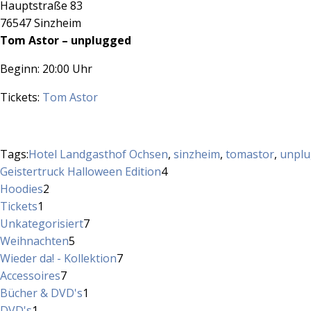
Hauptstraße 83
76547 Sinzheim
Tom Astor – unplugged
Beginn: 20:00 Uhr
Tickets:
Tom Astor
Tags:
Hotel Landgasthof Ochsen
,
sinzheim
,
tomastor
,
unpl
4
Geistertruck Halloween Edition
4
2
Produkte
Hoodies
2
1
Produkte
Tickets
1
Produkt
7
Unkategorisiert
7
5
Produkte
Weihnachten
5
Produkte
7
Wieder da! - Kollektion
7
7
Produkte
Accessoires
7
Produkte
1
Bücher & DVD's
1
1
Produkt
DVD's
1