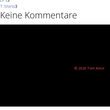
3
Produkte
LP‘s
3
Produkte
3
T-Shirts
3
Keine Kommentare
Produkte
© 2026 Tom Astor