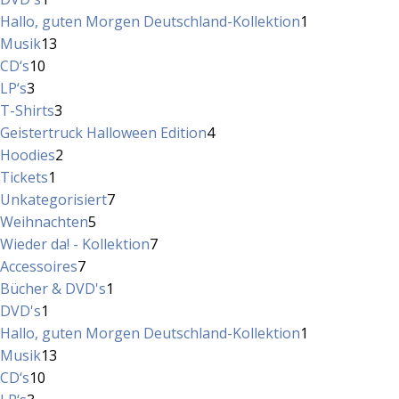
Produkt
1
Hallo, guten Morgen Deutschland-Kollektion
1
13
Produkt
Musik
13
10
Produkte
CD‘s
10
3
Produkte
LP‘s
3
Produkte
3
T-Shirts
3
Produkte
4
Geistertruck Halloween Edition
4
2
Produkte
Hoodies
2
1
Produkte
Tickets
1
Produkt
7
Unkategorisiert
7
5
Produkte
Weihnachten
5
Produkte
7
Wieder da! - Kollektion
7
7
Produkte
Accessoires
7
Produkte
1
Bücher & DVD's
1
1
Produkt
DVD's
1
Produkt
1
Hallo, guten Morgen Deutschland-Kollektion
1
13
Produkt
Musik
13
10
Produkte
CD‘s
10